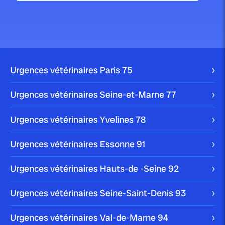
publié le 22 mars 2024 par Christophe Le Dref
Comment nettoyer les yeux d’un
chien ?
S’il est important de garder votre chien propre, il est
Urgences vétérinaires Paris
75
crucial de ne pas oublier […]
Blog
Urgences vétérinaires Seine-et-Marne
77
Urgences vétérinaires Yvelines
78
publié le 10 janvier 2024
Urgences vétérinaires Essonne
91
Comment enlever une tique à un
chien ?
Urgences vétérinaires Hauts-de -Seine
92
Votre chien peut être victime de multiples parasites
Urgences vétérinaires Seine-Saint-Denis
93
dans son quotidien. La tique en est […]
Blog
Urgences vétérinaires Val-de-Marne
94