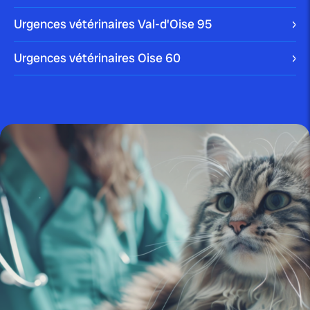
Urgences vétérinaires Val-d'Oise
95
publié le 10 janvier 2024
Urgences vétérinaires Oise
60
Nettoyer les oreilles d’un chien :
comment faire...
Blog
publié le 22 décembre 2023 par Christophe Le Dref
Comment soigner un chat qui
bave ?
On parle d’hypersalivation ou de ptyalisme pour
désigner un chat qui bave abondamment. De multiples
[…]
Blog