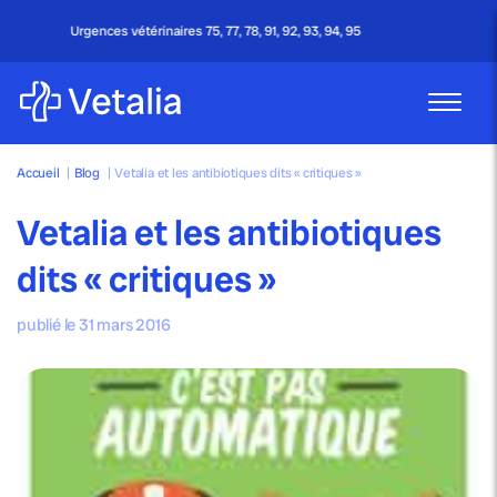
, 92, 93, 94, 95
Appel gratuit - 24h/24 & 7j/7
Accueil
|
Blog
|
Vetalia et les antibiotiques dits « critiques »
Vetalia et les antibiotiques
dits « critiques »
publié le 31 mars 2016