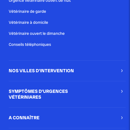
Urgence vétérinaire ouvert de nuit
au quotidien. Solution idéale...
Vétérinaire de garde
Blog
Vétérinaire à domicile
Vétérinaire ouvert le dimanche
publié le 5 janvier 2021
Conseils téléphoniques
ORGANISATION DES URGENCES
VÉTÉRINAIRES À PARIS
NOS VILLES D'INTERVENTION
Une chose est sûre, les services d’urgences
vétérinaires ne manquent pas à Paris ! Tout de suite,
un petit tour d’horizon des différents services.
SYMPTÔMES D'URGENCES
Blog
VÉTÉRINIARES
A CONNAÎTRE
publié le 15 décembre 2020 par Christophe Le Dref
Urgences Vétérinaires pendant