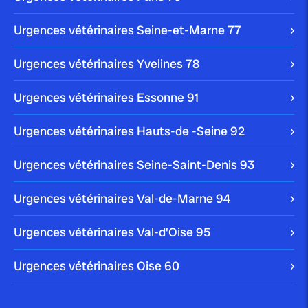
Blog
Urgences vétérinaires Seine-et-Marne
77
Urgences vétérinaires Yvelines
78
publié le 10 janvier 2024
Urgences vétérinaires Essonne
91
Comment enlever une tique à un
chien ?
Urgences vétérinaires Hauts-de -Seine
92
Votre chien peut être victime de multiples parasites
Urgences vétérinaires Seine-Saint-Denis
93
dans son quotidien. La tique en est […]
Blog
Urgences vétérinaires Val-de-Marne
94
Urgences vétérinaires Val-d'Oise
95
publié le 10 janvier 2024
Urgences vétérinaires Oise
60
Nettoyer les oreilles d’un chien :
comment faire...