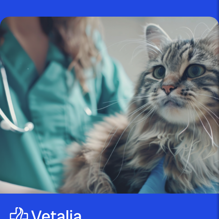
Blog
publié le 22 décembre 2023 par Christophe Le Dref
Comment soigner un chat qui
bave ?
On parle d’hypersalivation ou de ptyalisme pour
désigner un chat qui bave abondamment. De multiples
[…]
Blog
publié le 26 avril 2022
L’alimentation du lapin – les 5
choses à...