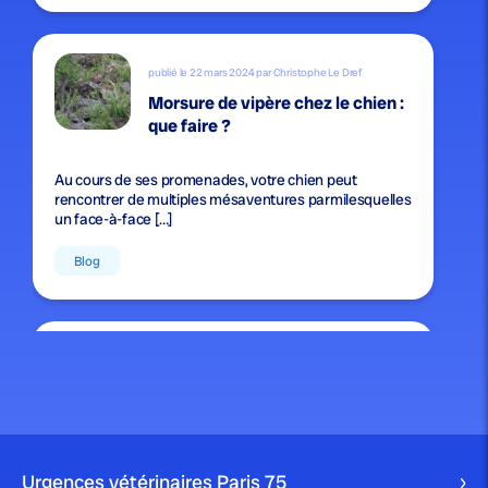
publié le 22 mars 2024 par Christophe Le Dref
Morsure de vipère chez le chien :
que faire ?
Au cours de ses promenades, votre chien peut
rencontrer de multiples mésaventures parmilesquelles
un face-à-face […]
Blog
publié le 22 mars 2024 par Christophe Le Dref
Comment nettoyer les yeux d’un
chien ?
S’il est important de garder votre chien propre, il est
Urgences vétérinaires Paris
75
crucial de ne pas oublier […]