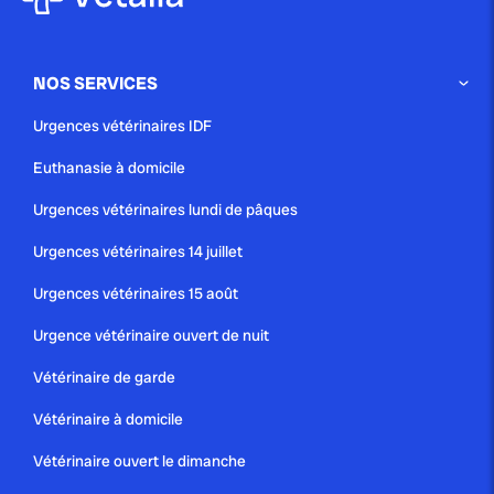
Vous êtes heureux propriétaire d’un petit lapin nain et
vous devez vous en occuper pour […]
NOS SERVICES
Blog
Urgences vétérinaires IDF
Euthanasie à domicile
publié le 18 février 2021
Urgences vétérinaires lundi de pâques
BIEN VIEILLIR GRÂCE À LA
Urgences vétérinaires 14 juillet
COMPAGNIE D’UN ANIMAL
Urgences vétérinaires 15 août
À plume ou à poil, quelle que soit sa taille ou sa race, la
compagnie d’un animal apporte bien-être et réconfort
Urgence vétérinaire ouvert de nuit
au quotidien. Solution idéale...
Vétérinaire de garde
Blog
Vétérinaire à domicile
Vétérinaire ouvert le dimanche
publié le 5 janvier 2021