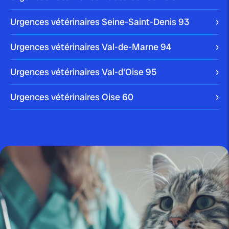
Votre chien peut être victime de multiples parasites
Urgences vétérinaires Seine-Saint-Denis
93
dans son quotidien. La tique en est […]
Blog
Urgences vétérinaires Val-de-Marne
94
Urgences vétérinaires Val-d'Oise
95
publié le 10 janvier 2024
Urgences vétérinaires Oise
60
Nettoyer les oreilles d’un chien :
comment faire...
Blog
publié le 22 décembre 2023 par Christophe Le Dref
Comment soigner un chat qui
bave ?