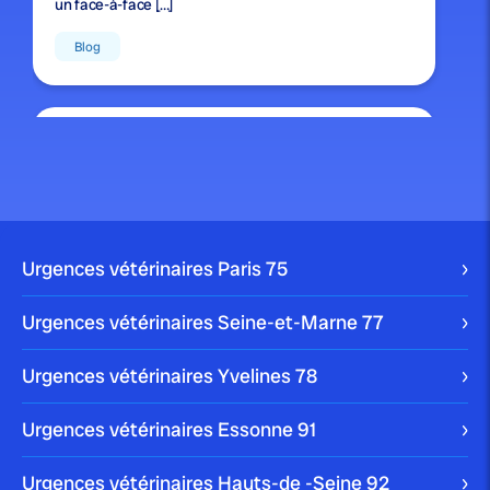
un face-à-face […]
Blog
publié le 22 mars 2024 par Christophe Le Dref
Comment nettoyer les yeux d’un
chien ?
S’il est important de garder votre chien propre, il est
Urgences vétérinaires Paris
75
crucial de ne pas oublier […]
Blog
Urgences vétérinaires Seine-et-Marne
77
Urgences vétérinaires Yvelines
78
publié le 10 janvier 2024
Urgences vétérinaires Essonne
91
Comment enlever une tique à un
chien ?
Urgences vétérinaires Hauts-de -Seine
92