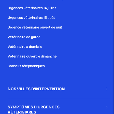
BIEN VIEILLIR GRÂCE À LA
Urgences vétérinaires 14 juillet
COMPAGNIE D’UN ANIMAL
Urgences vétérinaires 15 août
À plume ou à poil, quelle que soit sa taille ou sa race, la
compagnie d’un animal apporte bien-être et réconfort
Urgence vétérinaire ouvert de nuit
au quotidien. Solution idéale...
Vétérinaire de garde
Blog
Vétérinaire à domicile
Vétérinaire ouvert le dimanche
publié le 5 janvier 2021
Conseils téléphoniques
ORGANISATION DES URGENCES
VÉTÉRINAIRES À PARIS
NOS VILLES D'INTERVENTION
Une chose est sûre, les services d’urgences
vétérinaires ne manquent pas à Paris ! Tout de suite,
un petit tour d’horizon des différents services.
SYMPTÔMES D'URGENCES
Blog
VÉTÉRINIARES