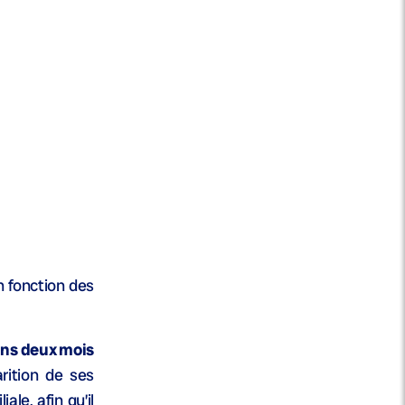
en fonction des
ns deux mois
rition de ses
le, afin qu’il