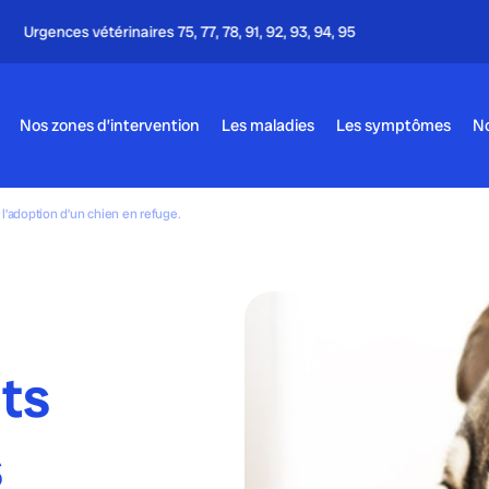
Appel gratuit - 24h/24 & 7j/7
Nos zones d’intervention
Les maladies
Les symptômes
No
l’adoption d’un chien en refuge.
ts
s