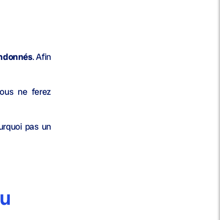
andonnés
. Afin
ous ne ferez
ourquoi pas un
du