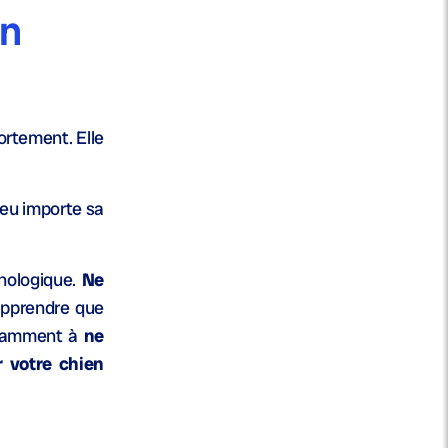
un
ortement. Elle
peu importe sa
chologique.
Ne
 apprendre que
notamment à
ne
r votre chien