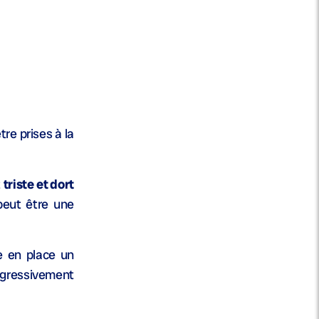
e prises à la
t
triste et dort
peut être une
e en place un
ogressivement