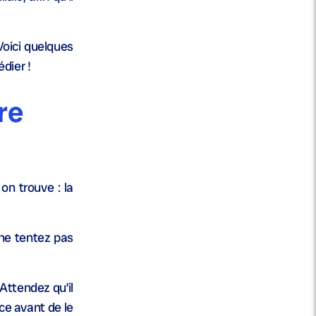
Voici quelques
dier !
re
on trouve : la
 ne tentez pas
 Attendez qu’il
èce avant de le