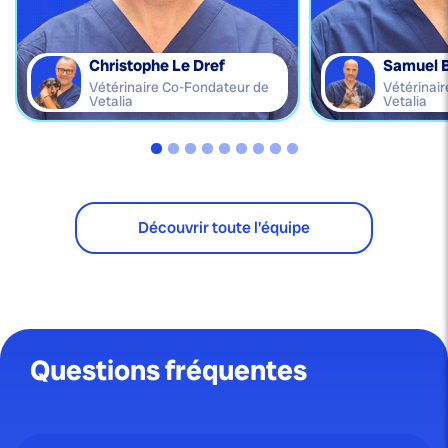
Christophe Le Dref
Samuel 
Vétérinaire Co-Fondateur de
Vétérinai
Vetalia
Vetalia
Découvrir toute l'équipe
Questions fréquentes