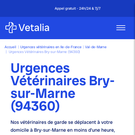
Appel gratuit - 24h/24 & 7j/7
Accueil
|
Urgences vétérinaires en Ile-de-France
|
Val-de-Marne
|
Urgences Vétérinaires Bry-sur-Marne (94360)
Urgences
Vétérinaires Bry-
sur-Marne
(94360)
Nos
vétérinaires de garde
se déplacent à votre
domicile à Bry-sur-Marne en moins d'une heure,