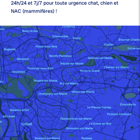
24h/24 et 7j/7
pour toute urgence chat, chien et
NAC (mammifères) !