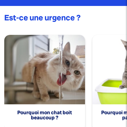
Est-ce une urgence ?
Pourquoi mon chat boit
Pourquoi mo
beaucoup ?
pa