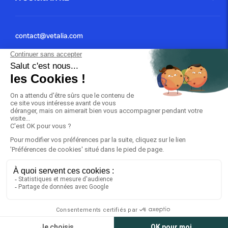
contact@vetalia.com
01 40 40 01 02
Conditions Générales
Mentions Légales
© 2024 | VETALIA tout droit réservé
URGENCE : 01 40 40 01 02
4.7
sur 847 avis