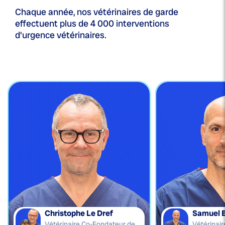
Chaque année, nos vétérinaires de garde
effectuent plus de 4 000 interventions
d'urgence vétérinaires.
Christophe Le Dref
Samuel 
Vétérinaire Co-Fondateur de
Vétérinai