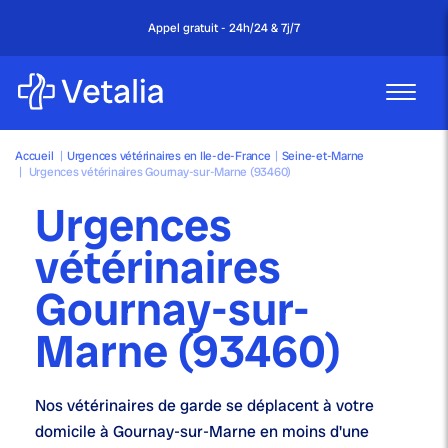
Appel gratuit - 24h/24 & 7j/7
Accueil
|
Urgences vétérinaires en Ile-de-France
|
Seine-et-Marne
|
Urgences vétérinaires Gournay-sur-Marne (93460)
Urgences
vétérinaires
Gournay-sur-
Marne (93460)
Nos
vétérinaires de garde
se déplacent à votre
domicile à Gournay-sur-Marne en moins d'une