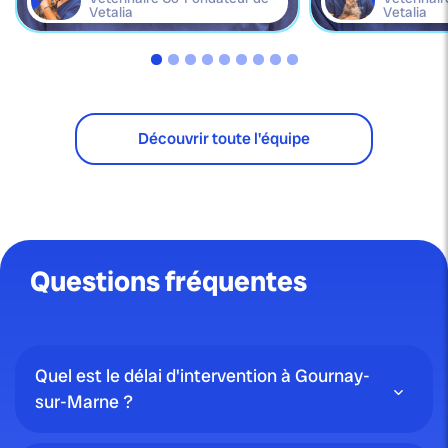
Vetalia
Vetalia
Découvrir toute l'équipe
Questions fréquentes
Quel est le délai d'intervention à Gournay-
sur-Marne ?