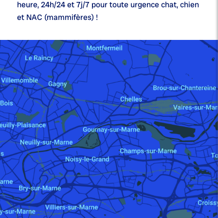
heure,
24h/24 et 7j/7
pour toute urgence chat, chien
et NAC (mammifères) !