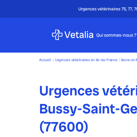
Qui sommes-nous ?
Accueil
|
Urgences vétérinaires en Ile-de-France
|
Seine-et-
Urgences vétér
Bussy-Saint-G
(77600)