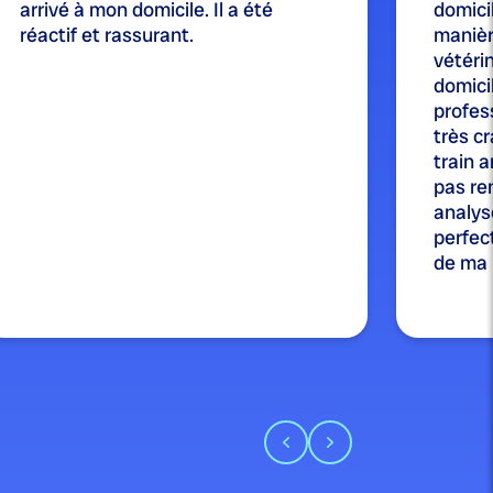
arrivé à mon domicile. Il a été
domicil
réactif et rassurant.
manièr
vétérin
domici
profes
très cr
train a
pas re
analysé
perfect
de ma p