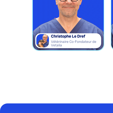
Christophe Le Dref
Vétérinaire Co-Fondateur de
Vetalia