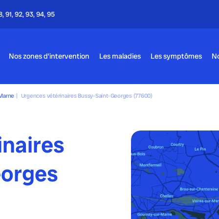
Appel gratuit - 24h/24 & 7j/7
Nos zones d’intervention
Les maladies
Les symptômes
No
Marne
|
Urgences vétérinaires Bussy-Saint-Georges (77600)
inaires
eorges