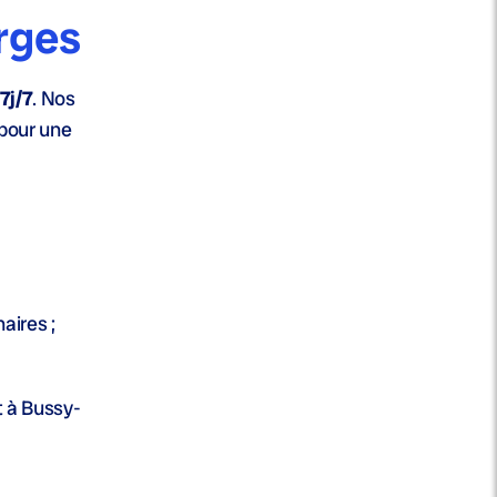
rges
7j/7
. Nos
 pour une
aires ;
t à Bussy-