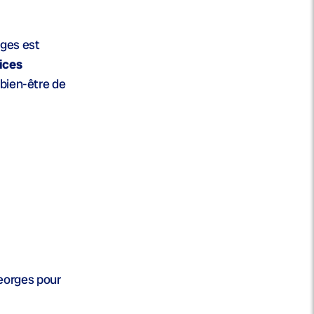
rges est
ices
 bien-être de
eorges pour