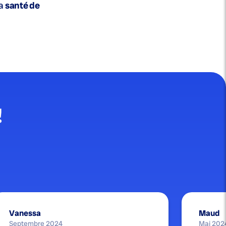
la
santé de
!
Vanessa
Maud
Septembre 2024
Mai 202