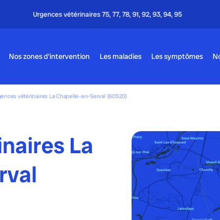
Appel gratuit - 24h/24 & 7j
Nos zones d’intervention
Les maladies
Les symptômes
No
ences vétérinaires La Chapelle-en-Serval (60520)
naires La
rval