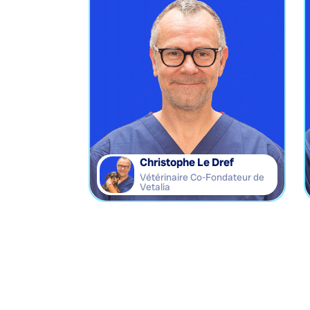
Christophe Le Dref
Vétérinaire Co-Fondateur de
Vetalia