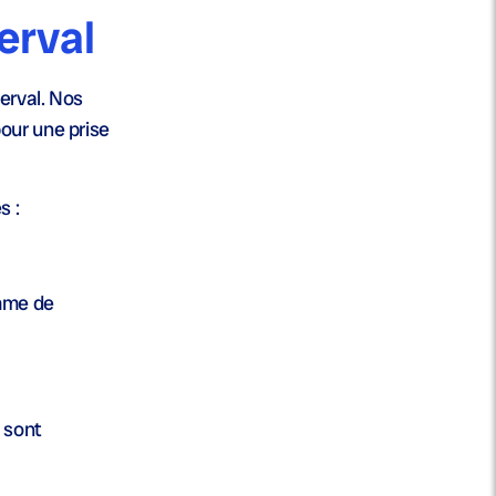
erval
erval. Nos
pour une prise
s :
mme de
s sont