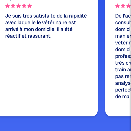
Je suis très satisfaite de la rapidité
De l'ac
avec laquelle le vétérinaire est
consul
arrivé à mon domicile. Il a été
domicil
réactif et rassurant.
manièr
vétérin
domici
profes
très cr
train a
pas re
analysé
perfect
de ma p