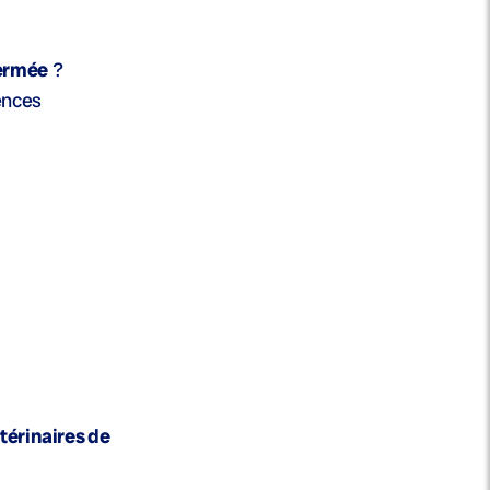
ermée
?
ences
térinaires de