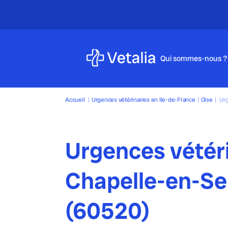
Qui sommes-nous ?
Accueil
|
Urgences vétérinaires en Ile-de-France
|
Oise
|
Urg
Urgences vétéri
Chapelle-en-Se
(60520)