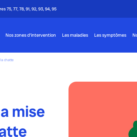
Appel gratuit - 24h/24 & 7j/7
Nos zones d’intervention
Les maladies
Les symptômes
No
la chatte
la mise
atte