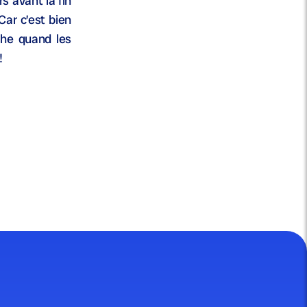
s avant la fin
Car c’est bien
che quand les
!