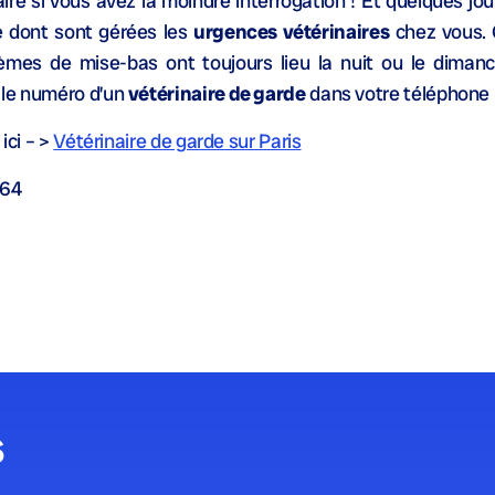
re si vous avez la moindre interrogation ! Et quelques jour
e dont sont gérées les
urgences vétérinaires
chez vous. 
lèmes de mise-bas ont toujours lieu la nuit ou le diman
 le numéro d’un
vétérinaire de garde
dans votre téléphone 
ici – >
Vétérinaire de garde sur Paris
164
s