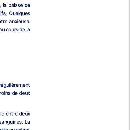
, la baisse de
ifs. Quelques
tre anxieuse.
au cours de la
 régulièrement
moins de deux
lle entre deux
 sanguines. La
atte au calme,