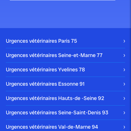
publié le 22 mars 2024 par Christophe Le Dref
Comment nettoyer les yeux d’un
chien ?
S’il est important de garder votre chien propre, il est
Urgences vétérinaires Paris
75
crucial de ne pas oublier […]
Blog
Urgences vétérinaires Seine-et-Marne
77
Urgences vétérinaires Yvelines
78
publié le 10 janvier 2024
Urgences vétérinaires Essonne
91
Comment enlever une tique à un
chien ?
Urgences vétérinaires Hauts-de -Seine
92
Votre chien peut être victime de multiples parasites
Urgences vétérinaires Seine-Saint-Denis
93
dans son quotidien. La tique en est […]
Blog
Urgences vétérinaires Val-de-Marne
94