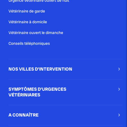
Urgence vétérinaire ouvert de nuit
au quotidien. Solution idéale...
Vétérinaire de garde
Blog
Vétérinaire à domicile
Vétérinaire ouvert le dimanche
publié le 5 janvier 2021
Conseils téléphoniques
ORGANISATION DES URGENCES
VÉTÉRINAIRES À PARIS
NOS VILLES D'INTERVENTION
Une chose est sûre, les services d’urgences
vétérinaires ne manquent pas à Paris ! Tout de suite,
un petit tour d’horizon des différents services.
SYMPTÔMES D'URGENCES
Blog
VÉTÉRINIARES
A CONNAÎTRE
publié le 15 décembre 2020 par Christophe Le Dref
Urgences Vétérinaires pendant