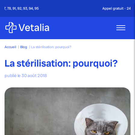
Appel gratuit - 24h/24 & 7j/7
Accueil
|
Blog
|
La stérilisation: pourquoi?
La stérilisation: pourquoi?
publié le 30 août 2018