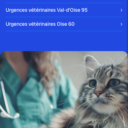
Urgences vétérinaires Val-d'Oise
95
publié le 10 janvier 2024
Urgences vétérinaires Oise
60
Nettoyer les oreilles d’un chien :
comment faire...
Blog
publié le 22 décembre 2023 par Christophe Le Dref
Comment soigner un chat qui
bave ?
On parle d’hypersalivation ou de ptyalisme pour
désigner un chat qui bave abondamment. De multiples
[…]
Blog