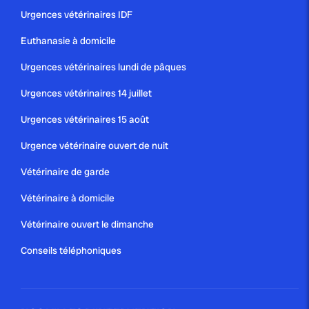
Urgences vétérinaires IDF
Euthanasie à domicile
publié le 18 février 2021
Urgences vétérinaires lundi de pâques
BIEN VIEILLIR GRÂCE À LA
Urgences vétérinaires 14 juillet
COMPAGNIE D’UN ANIMAL
Urgences vétérinaires 15 août
À plume ou à poil, quelle que soit sa taille ou sa race, la
compagnie d’un animal apporte bien-être et réconfort
Urgence vétérinaire ouvert de nuit
au quotidien. Solution idéale...
Vétérinaire de garde
Blog
Vétérinaire à domicile
Vétérinaire ouvert le dimanche
publié le 5 janvier 2021
Conseils téléphoniques
ORGANISATION DES URGENCES
VÉTÉRINAIRES À PARIS