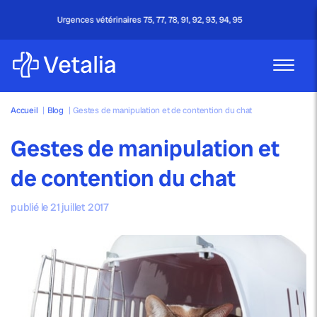
 93, 94, 95
Appel gratuit - 24h/24 & 7j/7
Accueil
|
Blog
|
Gestes de manipulation et de contention du chat
Gestes de manipulation et
de contention du chat
publié le 21 juillet 2017