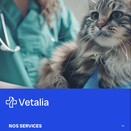
publié le 22 décembre 2023 par Christophe Le Dref
Comment soigner un chat qui
bave ?
On parle d’hypersalivation ou de ptyalisme pour
désigner un chat qui bave abondamment. De multiples
[…]
Blog
publié le 26 avril 2022
L’alimentation du lapin – les 5
choses à...
Vous êtes heureux propriétaire d’un petit lapin nain et
vous devez vous en occuper pour […]
NOS SERVICES
Blog