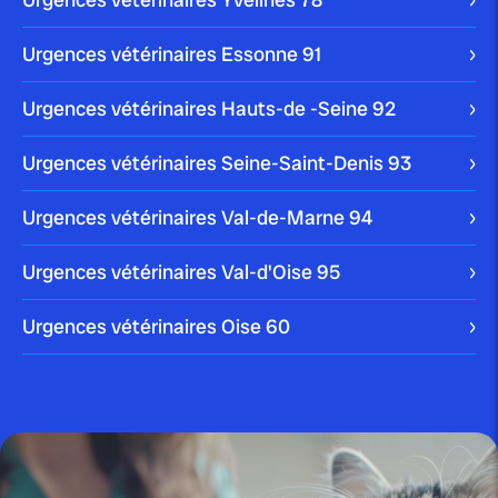
publié le 10 janvier 2024
Urgences vétérinaires Essonne
91
Comment enlever une tique à un
chien ?
Urgences vétérinaires Hauts-de -Seine
92
Votre chien peut être victime de multiples parasites
Urgences vétérinaires Seine-Saint-Denis
93
dans son quotidien. La tique en est […]
Blog
Urgences vétérinaires Val-de-Marne
94
Urgences vétérinaires Val-d'Oise
95
publié le 10 janvier 2024
Urgences vétérinaires Oise
60
Nettoyer les oreilles d’un chien :
comment faire...
Blog