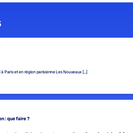
s
f
C à Paris et en région parisienne Les Nouveaux […]
n : que faire ?