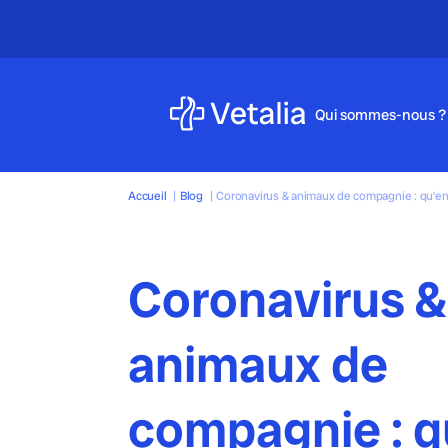
Qui sommes-nous ?
Accueil
|
Blog
|
Coronavirus & animaux de compagnie : qu’en e
Coronavirus &
animaux de
compagnie : q