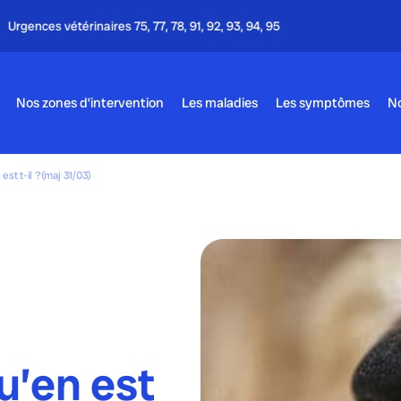
Appel gratuit - 24h/24 & 7j/7
Nos zones d’intervention
Les maladies
Les symptômes
No
st t-il ?(maj 31/03)
u’en est