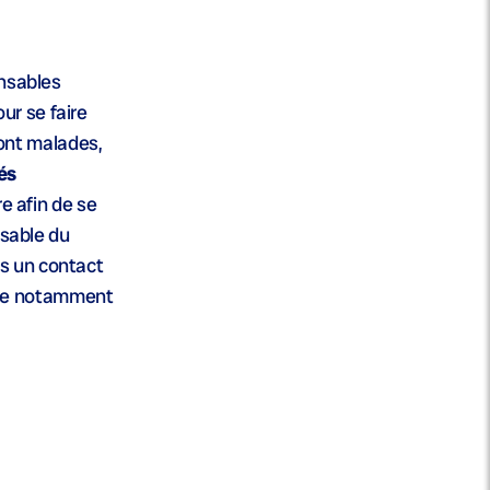
onsables
ur se faire
sont malades,
és
e afin de se
nsable du
ès un contact
ège notamment