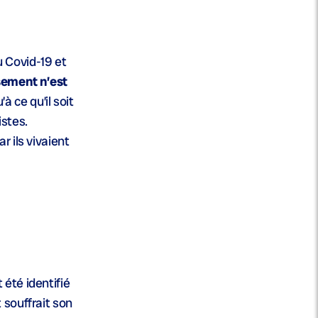
u Covid-19 et
sement n’est
à ce qu’il soit
istes.
r ils vivaient
 été identifié
 souffrait son