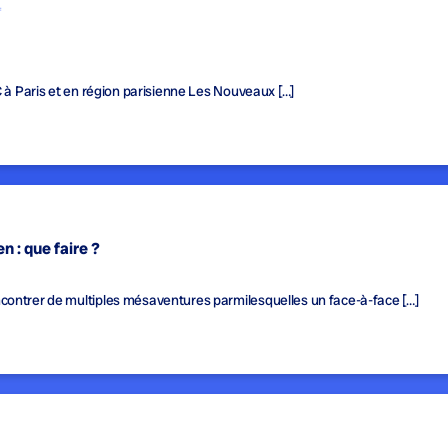
f
C à Paris et en région parisienne Les Nouveaux […]
n : que faire ?
contrer de multiples mésaventures parmilesquelles un face-à-face […]