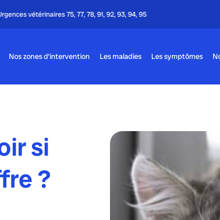
Appel gratuit - 24h/24 & 7j/7
Nos zones d’intervention
Les maladies
Les symptômes
No
ir si
fre ?