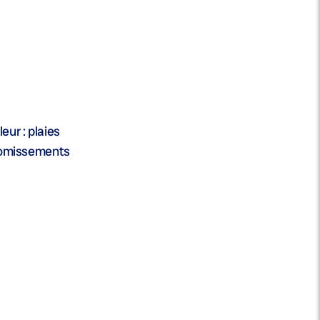
ur : plaies
 vomissements