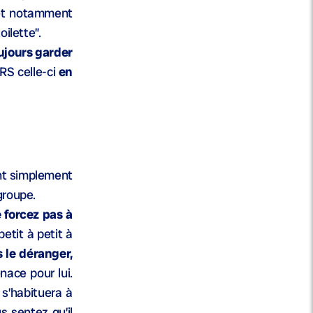
e et notamment
ilette”.
ujours garder
URS celle-ci
en
nt simplement
groupe.
e forcez pas à
 petit à petit à
s le déranger,
nace pour lui.
 s’habituera à
s sentez qu’il