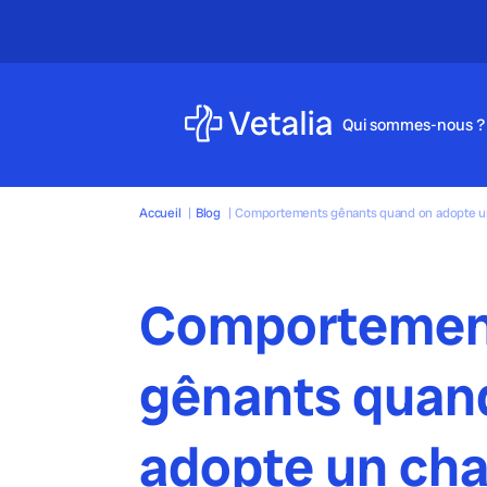
Qui sommes-nous ?
Accueil
|
Blog
|
Comportements gênants quand on adopte un
Comportemen
gênants quan
adopte un cha