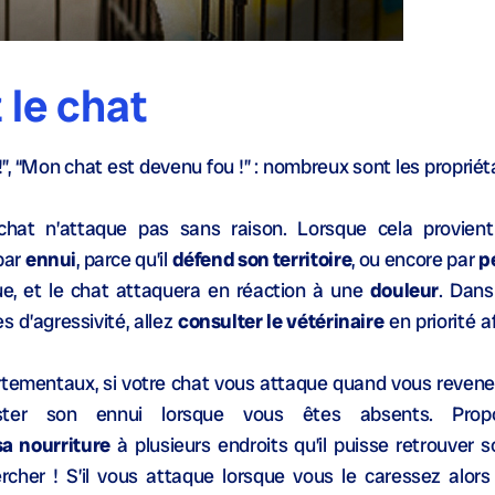
 le chat
”, “Mon chat est devenu fou !” : nombreux sont les propriét
e chat n’attaque pas sans raison. Lorsque cela provient
 par
ennui
, parce qu’il
défend son territoire
, ou encore par
p
ue, et le chat attaquera en réaction à une
douleur
. Dans
 d’agressivité, allez
consulter le vétérinaire
en priorité af
tementaux, si votre chat vous attaque quand vous revenez
ster son ennui lorsque vous êtes absents. Prop
sa nourriture
à plusieurs endroits qu’il puisse retrouver s
cher ! S’il vous attaque lorsque vous le caressez alors 