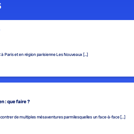
s
f
C à Paris et en région parisienne Les Nouveaux […]
n : que faire ?
contrer de multiples mésaventures parmilesquelles un face-à-face […]