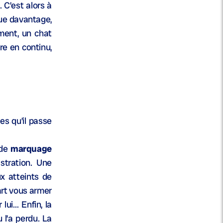
. C’est alors à
mue davantage,
ement, un chat
ure en continu,
es qu’il passe
 de
marquage
stration. Une
x atteints de
part vous armer
lui… Enfin, la
 l’a perdu. La