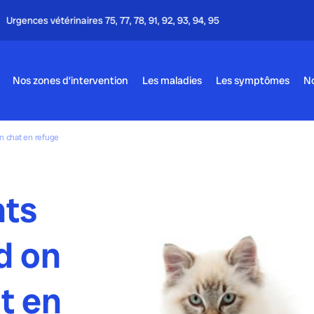
Appel gratuit - 24h/24 & 7j/7
Nos zones d’intervention
Les maladies
Les symptômes
No
 chat en refuge
ts
d on
t en