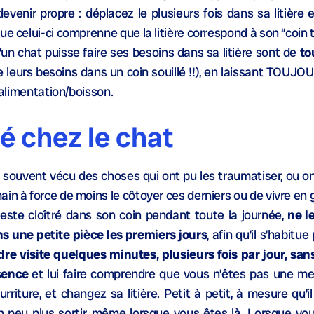
)devenir propre : déplacez le plusieurs fois dans sa litièr
e celui-ci comprenne que la litière correspond à son “coin to
’un chat puisse faire ses besoins dans sa litière sont de
to
e leurs besoins dans un coin souillé !!), en laissant TOUJO
n alimentation/boisson.
té chez le chat
souvent vécu des choses qui ont pu les traumatiser, ou o
in à force de moins le côtoyer ces derniers ou de vivre en 
reste cloîtré dans son coin pendant toute la journée,
ne l
ans une petite pièce les premiers jours
, afin qu’il s’habitue
dre visite quelques minutes, plusieurs fois par jour, san
ésence
et lui faire comprendre que vous n’êtes pas une me
rriture, et changez sa litière. Petit à petit, à mesure qu’il
n peu plus sortir, même lorsque vous êtes là. Lorsque vou