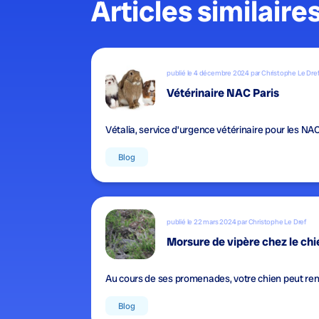
Articles similaire
publié le 4 décembre 2024 par Christophe Le Dre
Vétérinaire NAC Paris
Vétalia, service d’urgence vétérinaire pour les NA
Blog
publié le 22 mars 2024 par Christophe Le Dref
Morsure de vipère chez le chie
Au cours de ses promenades, votre chien peut ren
Blog