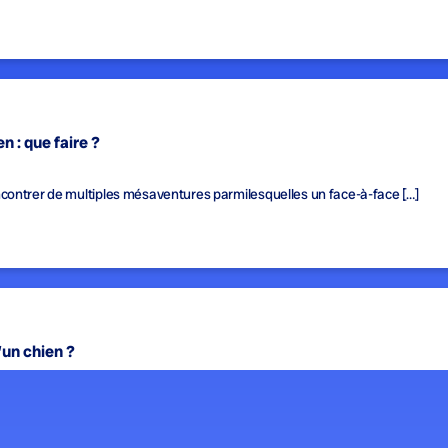
n : que faire ?
contrer de multiples mésaventures parmilesquelles un face-à-face […]
un chien ?
t crucial de ne pas oublier […]