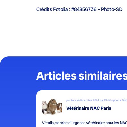
Crédits Fotolia : #84856736 – Photo-SD
Articles similaire
publié le 4 décembre 2024 par Christophe Le Dre
Vétérinaire NAC Paris
Vétalia, service d’urgence vétérinaire pour les NA