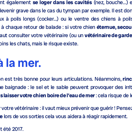
vent également
se loger dans les cavités
(nez, bouche…) e
devenir grave dans le cas du tympan par exemple. Il est don
ux à poils longs (cocker…) ou le ventre des chiens à poil
 à chaque retour de balade : si votre chien
éternue, secoue
faut consulter votre vétérinaire (ou un
vétérinaire de gard
s les chats, mais le risque existe.
 la mer.
on est très bonne pour leurs articulations. Néanmoins,
rin
 baignade : le sel et le sable peuvent provoquer des irri
s laisser votre chien boire de l’eau de mer
: cela risque de l
 votre vétérinaire : il vaut mieux prévenir que guérir ! Pens
de
lors de vos sorties cela vous aidera à réagir rapidement.
t été 2017.