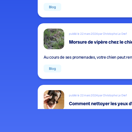
Blog
publié le 22 mars 2024 par Christophe Le Dref
Morsure de vipère chez le chie
Au cours de ses promenades, votre chien peut ren
Blog
publié le 22 mars 2024 par Christophe Le Dref
Comment nettoyer les yeux d’
S’il est important de garder votre chien propre, il es
Blog