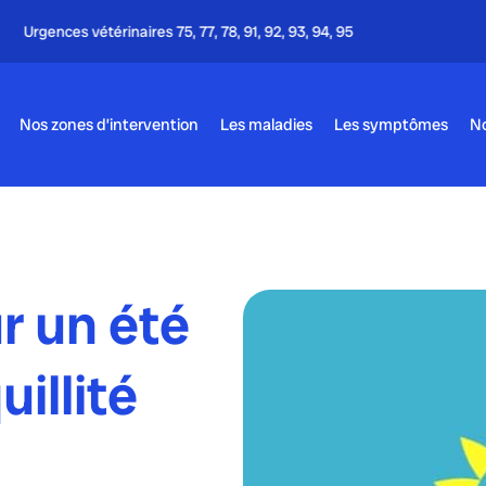
Appel gratuit - 24h/24 & 7j/7
Nos zones d’intervention
Les maladies
Les symptômes
No
r un été
illité