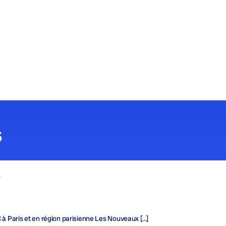
s
f
C à Paris et en région parisienne Les Nouveaux […]