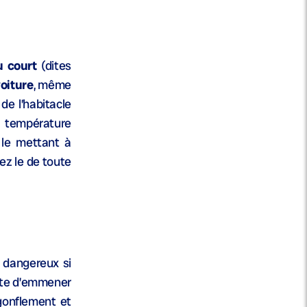
u court
(dites
oiture
, même
e l’habitacle
a température
le mettant à
ez le de toute
r dangereux si
este d’emmener
 gonflement et