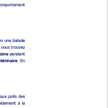
 comportement
rès une balade
i vous trouvez
 zone
pendant
térinaire
. En
aux poils des
pidement à la