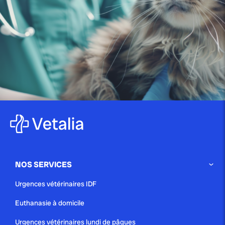
publié le 29 avril 2025 par Christophe Le Dref
Les vers ronds chez le chat :
tout...
publié le 29 avril 2025
Le lymphome félin : comprendre
ce cancer fréquent...
NOS SERVICES
publié le 29 avril 2025
Urgences vétérinaires IDF
La toxoplasmose chez le chat :
Euthanasie à domicile
guide complet...
Urgences vétérinaires lundi de pâques