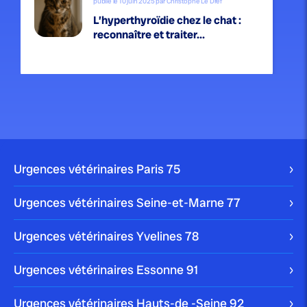
publié le 10 juin 2025 par Christophe Le Dref
L’hyperthyroïdie chez le chat :
reconnaître et traiter...
publié le 31 mai 2025 par Christophe Le Dref
La giardiose féline : comprendre
et soigner cette...
Urgences vétérinaires Paris
75
Urgences vétérinaires Seine-et-Marne
77
Urgences vétérinaires Yvelines
78
publié le 28 mai 2025 par Christophe Le Dref
La gale chez le chien :
Urgences vétérinaires Essonne
91
identification, prise...
Urgences vétérinaires Hauts-de -Seine
92