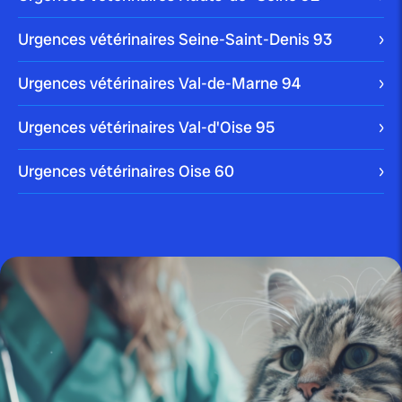
Urgences vétérinaires Seine-Saint-Denis
93
Urgences vétérinaires Val-de-Marne
94
publié le 27 mai 2025 par Christophe Le Dref
Comprendre et traiter la pelade
chez le chat...
Urgences vétérinaires Val-d'Oise
95
Urgences vétérinaires Oise
60
publié le 22 mai 2025
L’inflammation oculaire féline :
tout savoir sur la...