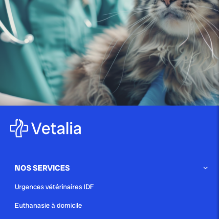
publié le 29 avril 2025 par Christophe Le Dref
Les vers ronds chez le chat :
tout...
publié le 29 avril 2025
Le lymphome félin : comprendre
ce cancer fréquent...
NOS SERVICES
publié le 29 avril 2025
Urgences vétérinaires IDF
La toxoplasmose chez le chat :
Euthanasie à domicile
guide complet...