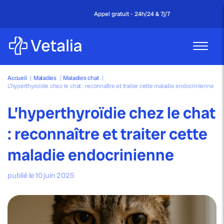
Appel gratuit - 24h/24 & 7j/7
Accueil
|
Maladies
|
Maladies chat
|
L’hyperthyroïdie chez le chat : reconnaître et traiter cette maladie endocrinienne
L’hyperthyroïdie chez le chat
: reconnaître et traiter cette
maladie endocrinienne
publié le 10 juin 2025