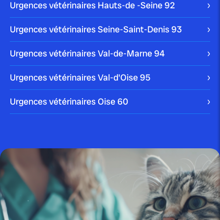
Urgences vétérinaires Hauts-de -Seine
92
Urgences vétérinaires Seine-Saint-Denis
93
Urgences vétérinaires Val-de-Marne
94
publié le 22 mai 2025
L’inflammation oculaire féline :
tout savoir sur la...
Urgences vétérinaires Val-d'Oise
95
Urgences vétérinaires Oise
60
publié le 20 mai 2025 par Christophe Le Dref
Reconnaître et traiter la teigne
féline : guide...