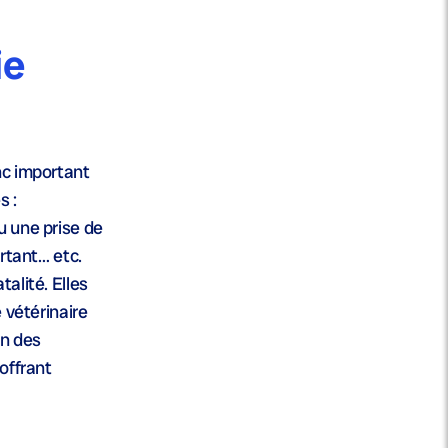
ie
nc important
s :
u une prise de
rtant… etc.
alité. Elles
e vétérinaire
on des
offrant