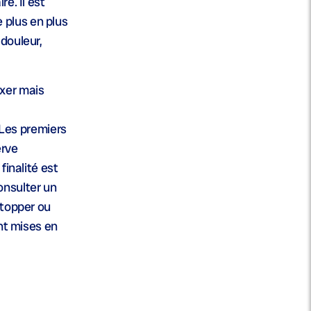
e. Il est
e plus en plus
 douleur,
xer mais
 Les premiers
erve
finalité est
consulter un
stopper ou
ont mises en