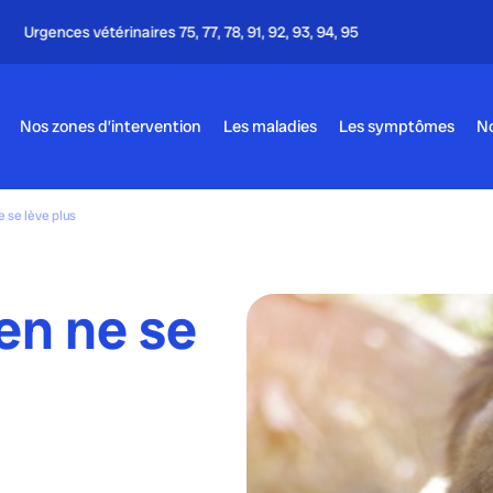
Appel gratuit - 24h/24 & 7j/7
Nos zones d’intervention
Les maladies
Les symptômes
No
 se lève plus
en ne se