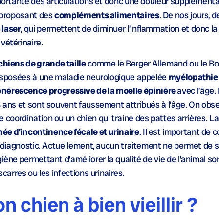
portante des articulations et donc une douleur supplémentair
n proposant des
compléments alimentaires
. De nos jours, d
 laser
, qui permettent de diminuer l’inflammation et donc la
vétérinaire.
chiens de grande taille
comme le Berger Allemand ou le Bo
édisposées à une maladie neurologique appelée
myélopathie
nérescence progressive de la moelle épinière
avec l’âge.
14 ans et sont souvent faussement attribués à l’âge. On obs
coordination ou un chien qui traine des pattes arrières. La 
ée d’incontinence fécale et urinaire
. Il est important de 
le diagnostic. Actuellement, aucun traitement ne permet de 
giène permettant d’améliorer la qualité de vie de l’animal s
scarres ou les infections urinaires.
chien à bien vieillir ?