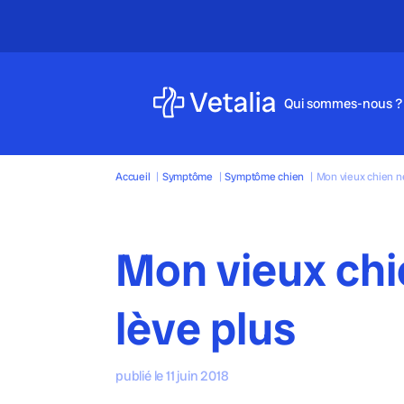
Qui sommes-nous ?
Accueil
|
Symptôme
|
Symptôme chien
|
Mon vieux chien ne
Mon vieux chi
lève plus
publié le 11 juin 2018