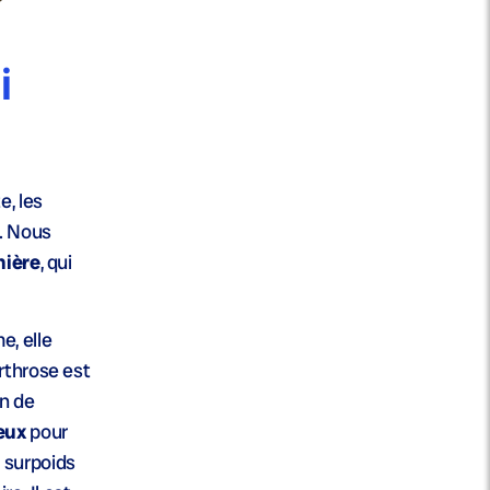
i
, les
é. Nous
nière
, qui
e, elle
rthrose est
on de
eux
pour
n surpoids