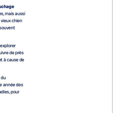
ouchage
s, mais aussi
 vieux chien
 souvent
’explorer
uivre de près
nt à cause de
s du
ue année des
dies, pour