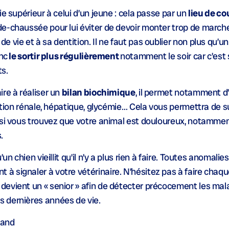
e supérieur à celui d’un jeune : cela passe par un
lieu de c
e-chaussée pour lui éviter de devoir monter trop de marche
vie et à sa dentition. Il ne faut pas oublier non plus qu’un
nc
le sortir plus régulièrement
notamment le soir car c’est
ts.
re à réaliser un
bilan biochimique
, il permet notamment d
nction rénale, hépatique, glycémie… Cela vous permettra de s
 si vous trouvez que votre animal est douloureux, notamme
.
n chien vieillit qu’il n’y a plus rien à faire. Toutes anomalie
à signaler à votre vétérinaire. N’hésitez pas à faire chaq
evient un « senior » afin de détecter précocement les mala
 dernières années de vie.
rand