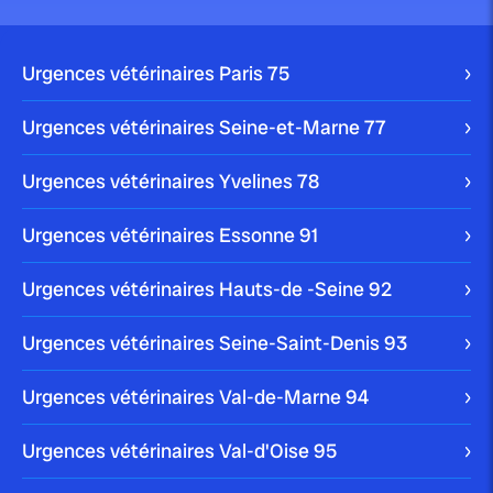
publié le 26 juillet 2025 par Christophe Le Dref
Perte d’appétit chez le chien :
Urgences vétérinaires Paris
75
causes et...
Urgences vétérinaires Seine-et-Marne
77
Urgences vétérinaires Yvelines
78
publié le 24 juillet 2025 par Christophe Le Dref
Urgences vétérinaires Essonne
91
Ventre gonflé chez le chien :
quand s’inquiéter...
Urgences vétérinaires Hauts-de -Seine
92
Urgences vétérinaires Seine-Saint-Denis
93
Urgences vétérinaires Val-de-Marne
94
publié le 16 juillet 2025 par Christophe Le Dref
Mon chien a mal aux dents :
Urgences vétérinaires Val-d'Oise
95
causes,...