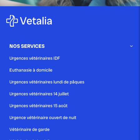
publié le 4 juillet 2025 par Christophe Le Dref
Comprendre pourquoi votre
chien claque des dents :...
NOS SERVICES
Urgences vétérinaires IDF
publié le 22 juin 2025 par Christophe Le Dref
Euthanasie à domicile
Yeux rouges chez le chien :
causes, symptômes...
Urgences vétérinaires lundi de pâques
Urgences vétérinaires 14 juillet
Urgences vétérinaires 15 août
Urgence vétérinaire ouvert de nuit
Vétérinaire de garde