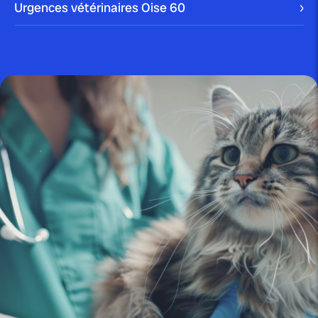
Urgences vétérinaires Oise
60
publié le 14 juillet 2025 par Christophe Le Dref
Pourquoi mon chien se gratte-t-il
constamment les oreilles...
publié le 8 juillet 2025 par Christophe Le Dref
Reconnaître les symptômes d’un
chien mourant