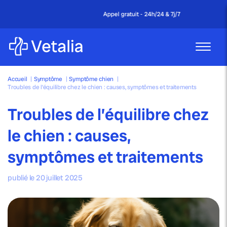
Appel gratuit - 24h/24 & 7j/7
Accueil
|
Symptôme
|
Symptôme chien
|
Troubles de l’équilibre chez le chien : causes, symptômes et traitements
Troubles de l’équilibre chez
le chien : causes,
symptômes et traitements
publié le 20 juillet 2025