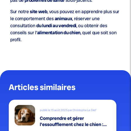
pas de
problèmes de santé
sous-jacents.
Sur notre
site web
, vous pouvez en apprendre plus sur
le comportement des
animaux
, réserver une
consultation
du lundi au vendredi
, ou obtenir des
conseils sur l’
alimentation du chien
, quel que soit son
profil.
Articles similaires
publié le 15 août 2025 par Christophe Le Dref
Comprendre et gérer
l’essoufflement chez le chien :...