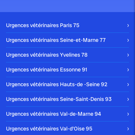
publié le 26 juillet 2025 par Christophe Le Dref
Perte d’appétit chez le chien :
Urgences vétérinaires Paris
75
causes et...
Urgences vétérinaires Seine-et-Marne
77
Urgences vétérinaires Yvelines
78
publié le 24 juillet 2025 par Christophe Le Dref
Urgences vétérinaires Essonne
91
Ventre gonflé chez le chien :
quand s’inquiéter...
Urgences vétérinaires Hauts-de -Seine
92
Urgences vétérinaires Seine-Saint-Denis
93
Urgences vétérinaires Val-de-Marne
94
publié le 20 juillet 2025 par Christophe Le Dref
Troubles de l’équilibre chez le
Urgences vétérinaires Val-d'Oise
95
chien : causes,...