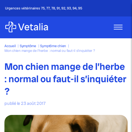
95
Appel gratuit - 24h/24 & 7j/7
Accueil
|
Symptôme
|
Symptôme chien
|
Mon chien mange de l’herbe : normal ou faut-il s’inquiéter ?
Mon chien mange de l’herbe
: normal ou faut-il s’inquiéter
?
publié le 23 août 2017