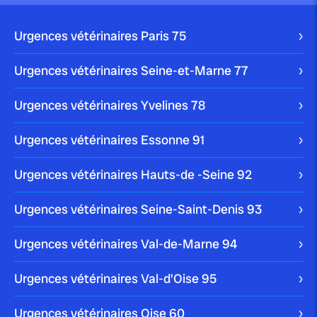
publié le 26 juillet 2025 par Christophe Le Dref
Perte d’appétit chez le chien :
Urgences vétérinaires Paris
75
causes et...
Urgences vétérinaires Seine-et-Marne
77
Urgences vétérinaires Yvelines
78
publié le 24 juillet 2025 par Christophe Le Dref
Urgences vétérinaires Essonne
91
Ventre gonflé chez le chien :
quand s’inquiéter...
Urgences vétérinaires Hauts-de -Seine
92
Urgences vétérinaires Seine-Saint-Denis
93
Urgences vétérinaires Val-de-Marne
94
publié le 20 juillet 2025 par Christophe Le Dref
Troubles de l’équilibre chez le
Urgences vétérinaires Val-d'Oise
95
chien : causes,...
Urgences vétérinaires Oise
60