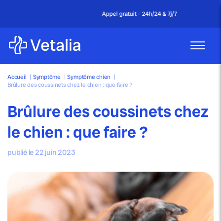
Appel gratuit - 24h/24 & 7j/7
Accueil
|
Symptôme
|
Symptôme chien
|
Brûlure des coussinets chez le chien : que faire ?
Brûlure des coussinets chez
le chien : que faire ?
publié le 22 juin 2023