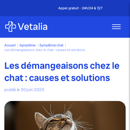
Appel gratuit - 24h/24 & 7j/7
Accueil
|
Symptôme
|
Symptôme chat
|
Les démangeaisons chez le chat : causes et solutions
Les démangeaisons chez le
chat : causes et solutions
publié le 30 juin 2025