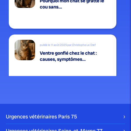
Pourquoi mon chat se gratte le
cou sans...
publié le 11 août 2025 par Christophe Le Dref
Ventre gonflé chez le chat :
causes, symptômes...
publié le 9 août 2025 par Christophe Le Dref
Perte de poids chez le chat :
causes...
Urgences vétérinaires Paris
75
Urgences vétérinaires Seine-et-Marne
77