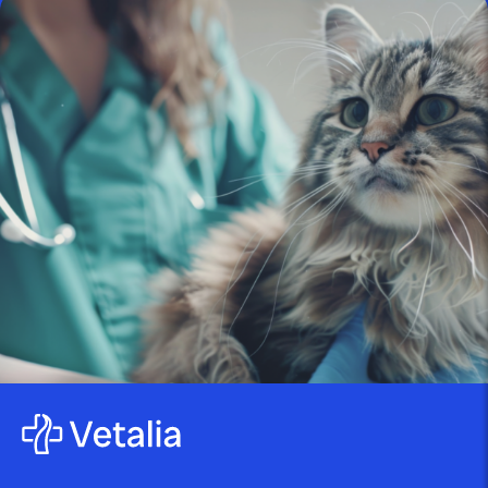
Inflammation oculaire féline :
comprendre et traiter les...
publié le 22 juillet 2025 par Christophe Le Dref
Perte d’appétit chez le chat :
quand s’inquiéter...
publié le 18 juillet 2025 par Christophe Le Dref
Douleurs dentaires chez le chat :
causes, symptômes...