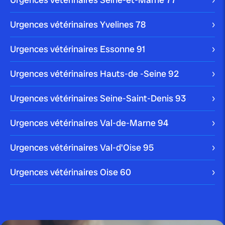
Urgences vétérinaires Yvelines
78
publié le 7 août 2025 par Christophe Le Dref
Les abcès dentaires chez le chat :
Urgences vétérinaires Essonne
91
guide...
Urgences vétérinaires Hauts-de -Seine
92
Urgences vétérinaires Seine-Saint-Denis
93
Urgences vétérinaires Val-de-Marne
94
publié le 1 août 2025 par Christophe Le Dref
Détresse respiratoire féline :
comprendre et agir face...
Urgences vétérinaires Val-d'Oise
95
Urgences vétérinaires Oise
60
publié le 30 juillet 2025 par Christophe Le Dref