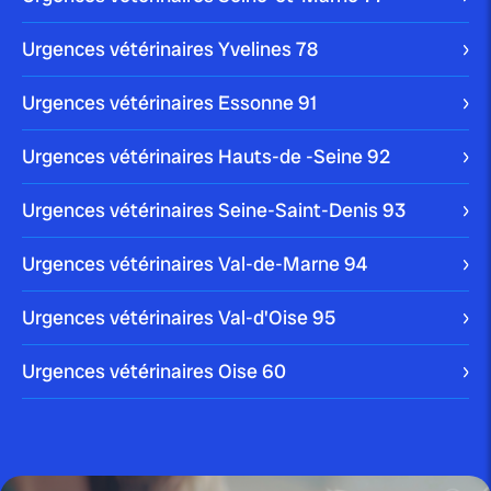
Urgences vétérinaires Yvelines
78
publié le 7 août 2025 par Christophe Le Dref
Les abcès dentaires chez le chat :
Urgences vétérinaires Essonne
91
guide...
Urgences vétérinaires Hauts-de -Seine
92
Urgences vétérinaires Seine-Saint-Denis
93
Urgences vétérinaires Val-de-Marne
94
publié le 1 août 2025 par Christophe Le Dref
Détresse respiratoire féline :
comprendre et agir face...
Urgences vétérinaires Val-d'Oise
95
Urgences vétérinaires Oise
60
publié le 30 juillet 2025 par Christophe Le Dref
Inflammation oculaire féline :