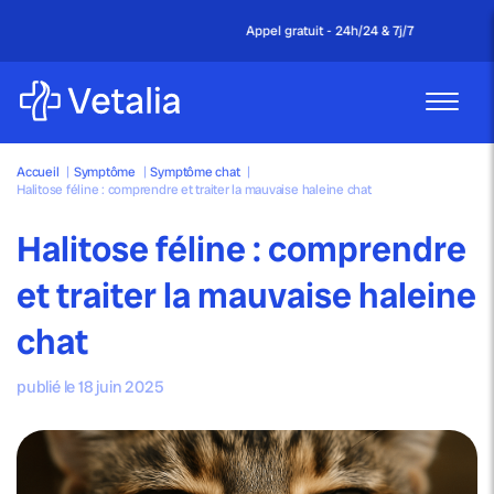
Appel gratuit - 24h/24 & 7j/7
Accueil
|
Symptôme
|
Symptôme chat
|
Halitose féline : comprendre et traiter la mauvaise haleine chat
Halitose féline : comprendre
et traiter la mauvaise haleine
chat
publié le 18 juin 2025