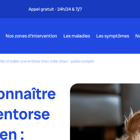
Appel gratuit - 24h/24 & 7j/7
Nos zones d’intervention
Les maladies
Les symptômes
No
e et traiter une entorse chez votre chien : guide complet
nnaître
 entorse
en :