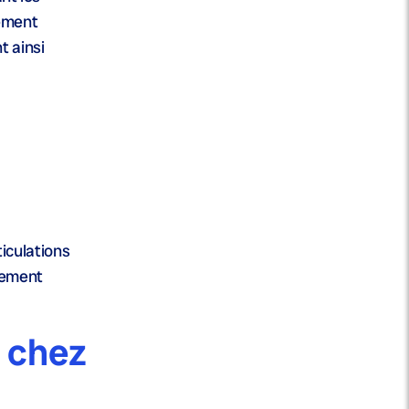
vement
t ainsi
ticulations
hement
e chez