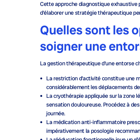
Cette approche diagnostique exhaustive pe
d’élaborer une stratégie thérapeutique pe
Quelles sont les 
soigner une entor
La gestion thérapeutique d’une entorse ch
La restriction d’activité
constitue une me
considérablement les déplacements de
La cryothérapie
appliquée sur la zone lé
sensation douloureuse. Procédez à des a
journée.
La médication anti-inflammatoire
prescr
impérativement la posologie recomma
La rééducation fonctionnelle
joue un rô