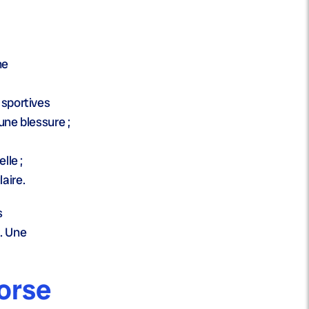
ne
 sportives
une blessure ;
lle ;
aire.
s
. Une
orse