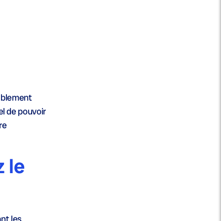
rablement
el de pouvoir
re
 le
nt les