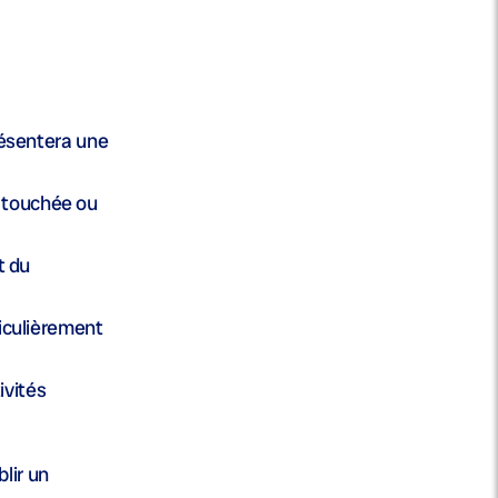
présentera une
n touchée ou
t du
ticulièrement
ivités
lir un