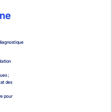
une
 diagnostique
ulation
ues ;
tat des
re pour