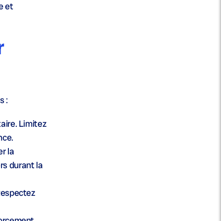
e et
r
s :
aire. Limitez
nce.
r la
rs durant la
 Respectez
nforcement