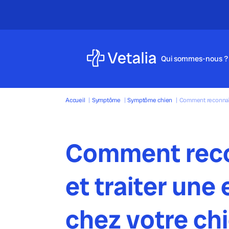
Qui sommes-nous ?
Accueil
|
Symptôme
|
Symptôme chien
|
Comment reconnaîtr
Comment reco
et traiter une
chez votre chi