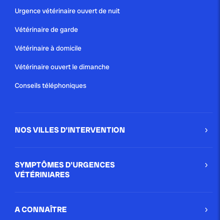
Urgence vétérinaire ouvert de nuit
Vétérinaire de garde
publié le 25 août 2013
Les plaies
Vétérinaire à domicile
Vétérinaire ouvert le dimanche
Une plaie est une lésion de la peau par coupure,
éraflure ou piqûre, avec atteinte […]
Conseils téléphoniques
Conseil
En cas d'urgence
NOS VILLES D'INTERVENTION
publié le 9 juin 2013
Les crises convulsives
SYMPTÔMES D'URGENCES
VÉTÉRINIARES
Les crises convulsives se manifestent assez
fréquemment chez le chien (plus rarement chez le
chat). […]
A CONNAÎTRE
En cas d'urgence