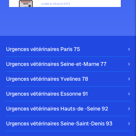
publié le 26 août 2013
Le coup de chaleur
Le « coup de chaleur » est un syndrome neurologique
lié à une brutale augmentation de la […]
Conseil
En cas d'urgence
Urgences vétérinaires Paris
75
Urgences vétérinaires Seine-et-Marne
77
publié le 26 août 2013
Urgences vétérinaires Yvelines
78
La paralysie
Urgences vétérinaires Essonne
91
Un animal brutalement paralysé est une urgence
majeure. Mais il convient de différencier une paralysie
Urgences vétérinaires Hauts-de -Seine
[…]
92
Conseil
En cas d'urgence
Urgences vétérinaires Seine-Saint-Denis
93