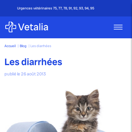
8, 91, 92, 93, 94, 95
Appel gratuit - 24h/24 & 
Accueil
|
Blog
|
Les diarrhées
Les diarrhées
publié le 26 août 2013