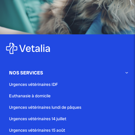
publié le 26 août 2013
Le corps étranger digestif
Si vous venez juste de voir votre animal avaler un
objet, ce que les vétérinaires […]
Conseil
En cas d'urgence
NOS SERVICES
Urgences vétérinaires IDF
publié le 26 août 2013
Les accidents de la voie publique
Euthanasie à domicile
Urgences vétérinaires lundi de pâques
Les accidents de la voie publique (AVP) sont assez
fréquents chez les chats et les […]
Urgences vétérinaires 14 juillet
Conseil
En cas d'urgence
Urgences vétérinaires 15 août