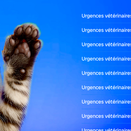
eure. Mais il convient de différencier une paralysie […]
Urgences vétérinaire
Urgences vétérinair
Urgences vétérinaire
Urgences vétérinair
peuvent être liées à l’alimentation (changement trop […]
Urgences vétérinair
Urgences vétérinaire
Urgences vétérinair
Urgences vétérinaire
nivores domestiques et pas forcément signe de gravité […]
Urgences vétérinaire