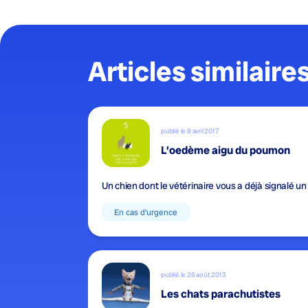
Articles similaire
publié le 8 avril 2017
L’oedème aigu du poumon
Un chien dont le vétérinaire vous a déjà signalé un
En cas d'urgence
publié le 26 août 2013
Les chats parachutistes