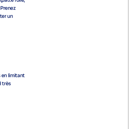
. Prenez
cter un
 en limitant
 très