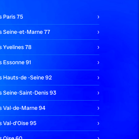
s Paris
75
es Seine-et-Marne
77
s Yvelines
78
es Essonne
91
es Hauts-de -Seine
92
s Seine-Saint-Denis
93
es Val-de-Marne
94
s Val-d'Oise
95
s Oise
60