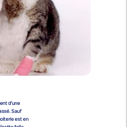
ment d’une
cassé. Sauf
oiterie est en
patte folle,