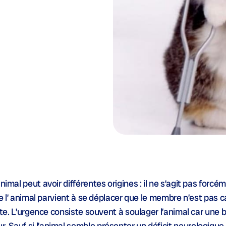
nimal peut avoir différentes origines : il ne s’agit pas forcé
que l’ animal parvient à se déplacer que le membre n’est pas 
ente. L’urgence consiste souvent à soulager l’animal car une b
 Sauf si l’animal semble présenter un déficit neurologique (