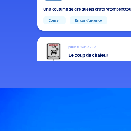
On a coutume de dire que les chats retombent toujo
Conseil
En cas d'urgence
publié le 26 août 2013
Le coup de chaleur
Le « coup de chaleur » est un syndrome neurologiq
Conseil
En cas d'urgence
publié le 26 août 2013
La paralysie