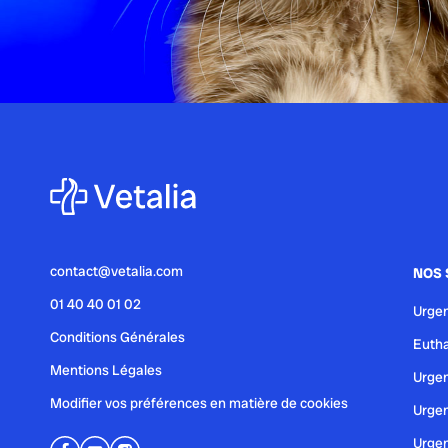
Conseil
En cas d'urgence
publié le 26 août 2013
Le corps étranger digestif
Si vous venez juste de voir votre animal avaler un o
Conseil
En cas d'urgence
contact@vetalia.com
NOS 
01 40 40 01 02
Urgen
publié le 26 août 2013
Les accidents de la voie publ
Conditions Générales
Eutha
Mentions Légales
Urgen
Les accidents de la voie publique (AVP) sont assez
Modifier vos préférences en matière de cookies
Urgen
Conseil
En cas d'urgence
Urgen