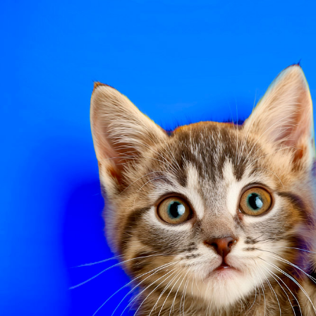
Un animal brutalement paralysé est une urgence maj
Conseil
En cas d'urgence
publié le 26 août 2013
Les diarrhées
Fréquentes chez nos compagnons à 4 pattes, elles 
Conseil
En cas d'urgence
publié le 26 août 2013
Les vomissements
Les vomissement sont très fréquents chez les car