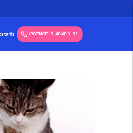
Appel gratuit - 24h/24 & 7j/7
URGENCE : 01 40 40 01 02
s tarifs