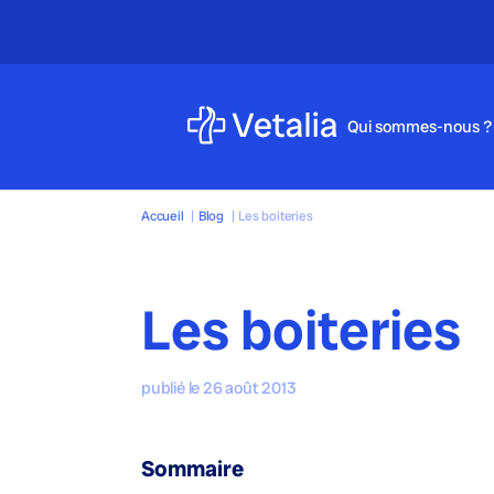
Qui sommes-nous ?
Accueil
|
Blog
|
Les boiteries
Les boiteries
publié le 26 août 2013
Sommaire