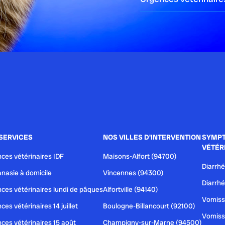
bjet, ce que les vétérinaires […]
SERVICES
NOS VILLES D'INTERVENTION
SYMPT
VÉTÉR
ces vétérinaires IDF
Maisons-Alfort (94700)
Diarrhé
ique
nasie à domicile
Vincennes (94300)
Diarrhé
ces vétérinaires lundi de pâques
Alfortville (94140)
 fréquents chez les chats et les […]
Vomiss
ces vétérinaires 14 juillet
Boulogne-Billancourt (92100)
Vomiss
ces vétérinaires 15 août
Champigny-sur-Marne (94500)