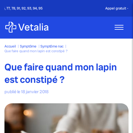
Appel gratuit - 24h/24 & 7j/7
Accueil
|
Symptôme
|
Symptôme nac
|
Que faire quand mon lapin est constipé ?
Que faire quand mon lapin
est constipé ?
publié le 18 janvier 2018