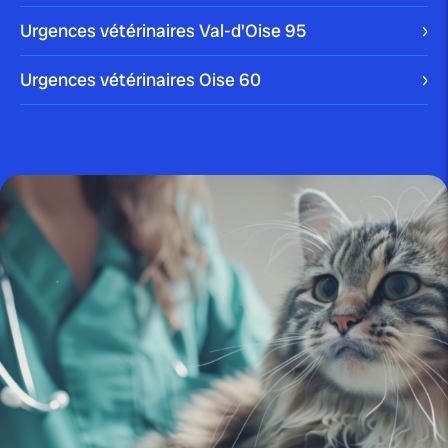
saute partout?
Urgences vétérinaires Val-d'Oise
95
Avez vous déjà été témoin d’une de ces étrangetés
Urgences vétérinaires Oise
60
qu’on appelle saut du cochon d’Inde […]