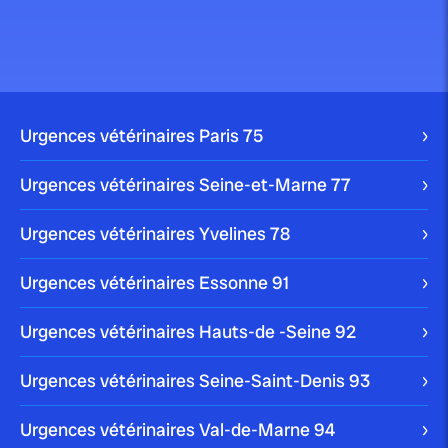
Pourquoi mon lapin tape du pied ?
Vous aussi vous avez en tête Panpan, le lapin dans
Bambi, qui tape fort du […]
Urgences vétérinaires Paris
75
Urgences vétérinaires Seine-et-Marne
77
publié le 4 août 2017
6 choses à faire si votre lapin ne...
Urgences vétérinaires Yvelines
78
Urgences vétérinaires Essonne
91
Votre lapin reste prostré, il ne répond pas aux
sollicitations et refuse toute nourriture ? […]
Urgences vétérinaires Hauts-de -Seine
92
Urgences vétérinaires Seine-Saint-Denis
93
publié le 28 juin 2017
Urgences vétérinaires Val-de-Marne
94
Pourquoi mon cochon d’Inde