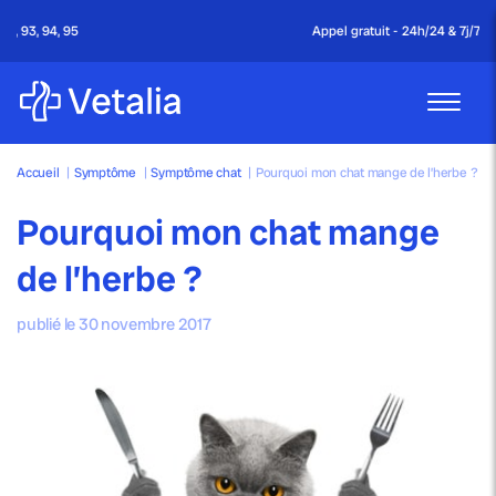
Appel gratuit - 24h/24 & 7j/7
Accueil
|
Symptôme
|
Symptôme chat
|
Pourquoi mon chat mange de l’herbe ?
Pourquoi mon chat mange
de l’herbe ?
publié le 30 novembre 2017