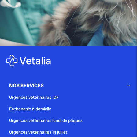
quand s’inquiéter...
publié le 18 juillet 2025 par Christophe Le Dref
Douleurs dentaires chez le chat :
causes, symptômes...
NOS SERVICES
publié le 12 juillet 2025 par Christophe Le Dref
Urgences vétérinaires IDF
Comprendre pourquoi votre chat
Euthanasie à domicile
se gratte jusqu’au sang...
Urgences vétérinaires lundi de pâques
Urgences vétérinaires 14 juillet