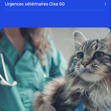
Urgences vétérinaires Oise
60
publié le 30 juillet 2025 par Christophe Le Dref
Inflammation oculaire féline :
comprendre et traiter les...
publié le 22 juillet 2025 par Christophe Le Dref
Perte d’appétit chez le chat :
quand s’inquiéter...