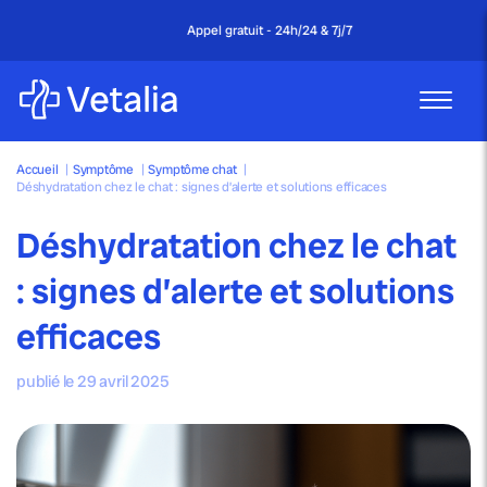
Appel gratuit - 24h/24 & 7j/7
Accueil
|
Symptôme
|
Symptôme chat
|
Déshydratation chez le chat : signes d’alerte et solutions efficaces
Déshydratation chez le chat
: signes d’alerte et solutions
efficaces
publié le 29 avril 2025