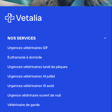
publié le 18 juillet 2025 par Christophe Le Dref
Douleurs dentaires chez le chat :
causes, symptômes...
NOS SERVICES
publié le 12 juillet 2025 par Christophe Le Dref
Urgences vétérinaires IDF
Comprendre pourquoi votre chat
Euthanasie à domicile
se gratte jusqu’au sang...
Urgences vétérinaires lundi de pâques
Urgences vétérinaires 14 juillet
Urgences vétérinaires 15 août
Urgence vétérinaire ouvert de nuit
Vétérinaire de garde