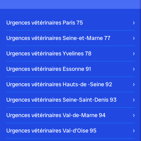
publié le 9 août 2025 par Christophe Le Dref
Perte de poids chez le chat :
causes...
Urgences vétérinaires Paris
75
Urgences vétérinaires Seine-et-Marne
77
Urgences vétérinaires Yvelines
78
publié le 7 août 2025 par Christophe Le Dref
Les abcès dentaires chez le chat :
Urgences vétérinaires Essonne
91
guide...
Urgences vétérinaires Hauts-de -Seine
92
Urgences vétérinaires Seine-Saint-Denis
93
Urgences vétérinaires Val-de-Marne
94
publié le 1 août 2025 par Christophe Le Dref
Détresse respiratoire féline :
comprendre et agir face...
Urgences vétérinaires Val-d'Oise
95